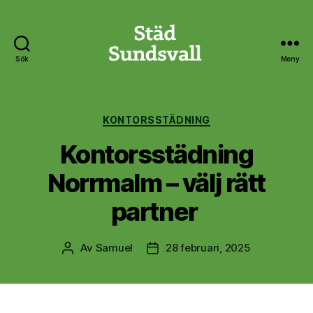
Sök
Meny
Städ
Sundsvall
Kategorier
KONTORSSTÄDNING
Kontorsstädning
Norrmalm – välj rätt
partner
Av
Samuel
28 februari, 2025
Inläggsförfattare
Inläggsdatum