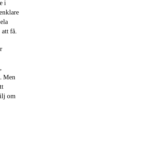
e i
 enklare
ela
att få.
r
,
e. Men
tt
milj om