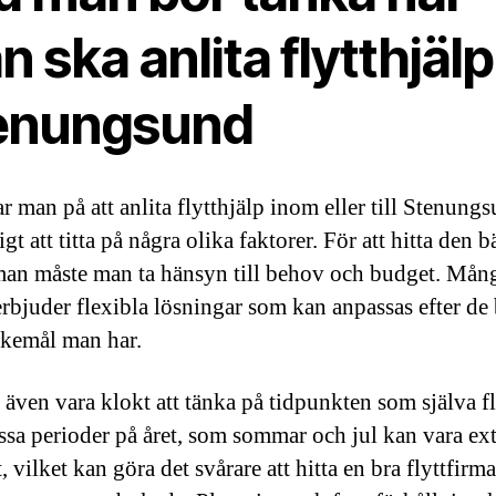
 ska anlita flytthjälp 
enungsund
r man på att anlita flytthjälp inom eller till Stenungs
igt att titta på några olika faktorer. För att hitta den b
rman måste man ta hänsyn till behov och budget. Mån
erbjuder flexibla lösningar som kan anpassas efter de
kemål man har.
 även vara klokt att tänka på tidpunkten som själva f
issa perioder på året, som sommar och jul kan vara ex
, vilket kan göra det svårare att hitta en bra flyttfirm