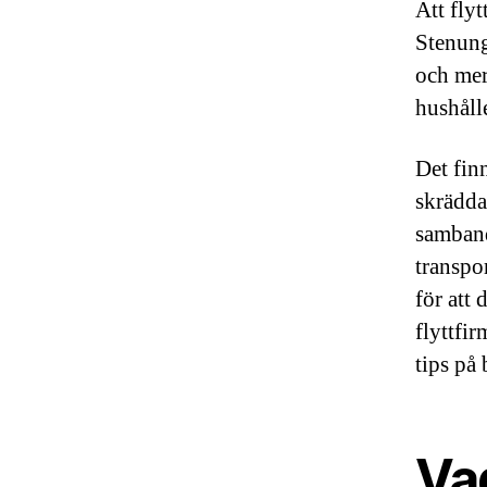
Att fly
Stenung
och mer
hushålle
Det fin
skrädda
samband
transpo
för att 
flyttfir
tips på 
Va