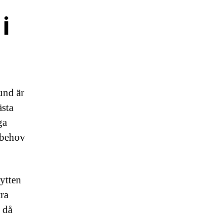
i
und är
ästa
ga
 behov
lytten
tra
a då