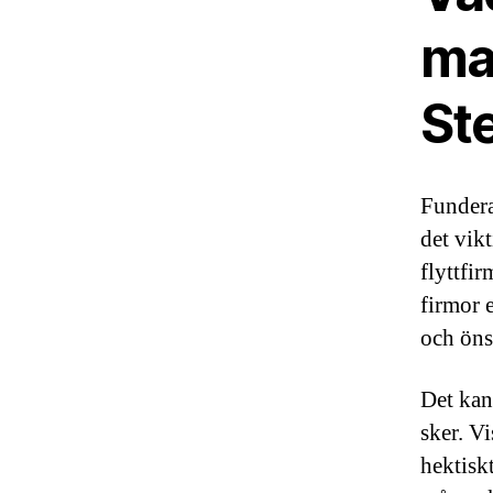
man
St
Fundera
det vikt
flyttfi
firmor 
och öns
Det kan
sker. V
hektiskt