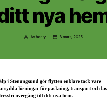
ditt nya he
Av
henry
8 mars, 2025
Inläggsförfattare
Inläggsdatum
älp i Stenungsund gör flytten enklare tack vare
rsydda lösningar för packning, transport och las
tressfri övergång till ditt nya hem.