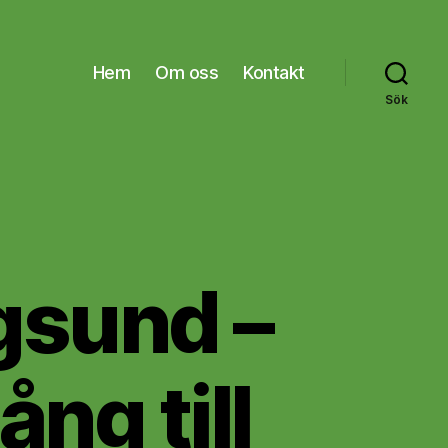
Hem
Om oss
Kontakt
Sök
ngsund –
ng till