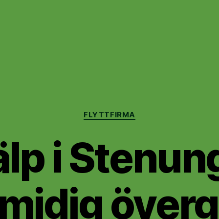
Kategorier
FLYTTFIRMA
älp i Stenu
smidig övergå