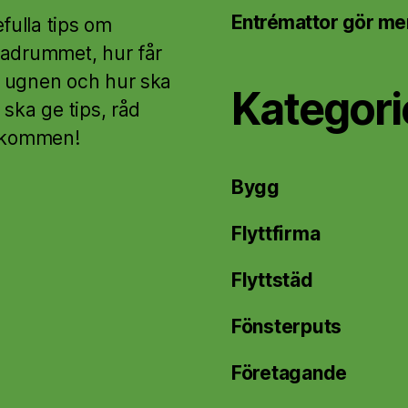
Entrémattor gör mer
fulla tips om
badrummet, hur får
a ugnen och hur ska
Kategori
ska ge tips, råd
älkommen!
Bygg
Flyttfirma
Flyttstäd
Fönsterputs
Företagande