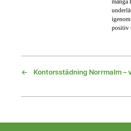
många k
underlät
igenom 
positiv
←
Kontorsstädning Norrmalm – vä