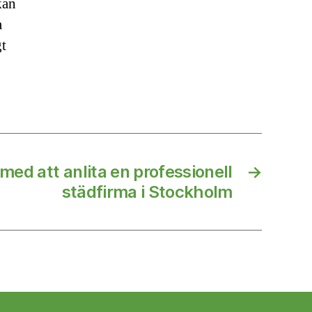
kan
a
gt
med att anlita en professionell
→
städfirma i Stockholm