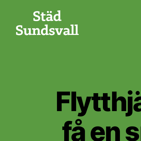
Städ
Sundsvall
Flytthj
få en 