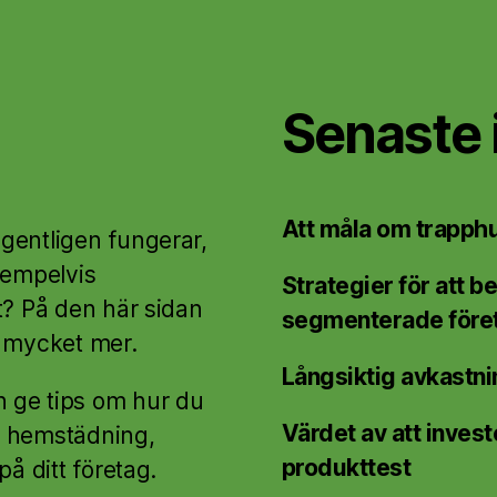
Senaste 
Att måla om trapphu
gentligen fungerar,
xempelvis
Strategier för att 
t? På den här sidan
segmenterade före
h mycket mer.
Långsiktig avkastnin
 ge tips om hur du
Värdet av att inves
m hemstädning,
produkttest
på ditt företag.