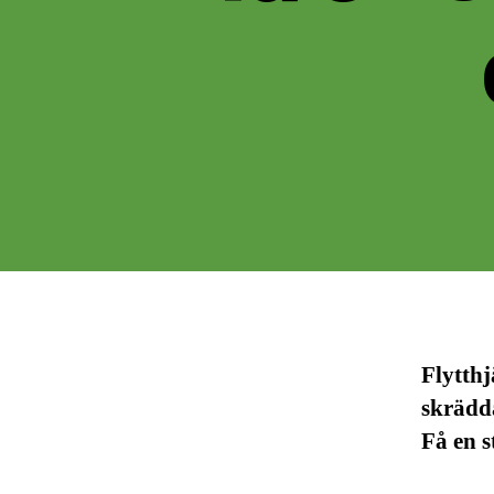
Flytthj
skrädda
Få en s