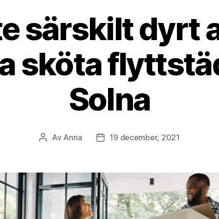
te särskilt dyrt a
a sköta flyttstä
Solna
Av
Anna
19 december, 2021
Inläggsförfattare
Inläggsdatum