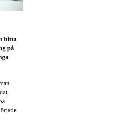
t hitta
ng på
ånga
rman
dat.
på
började