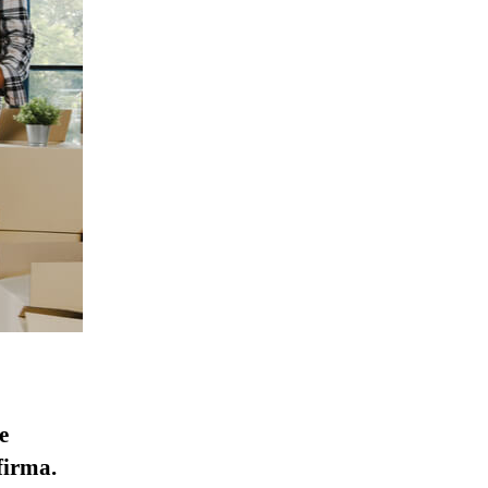
e
firma.