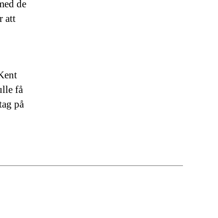
 med de
 att
 Kent
lle få
tag på