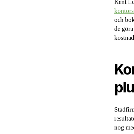
Kent fi
kontors
och bok
de göra 
kostnad
Ko
pl
Städfir
resulta
nog med 