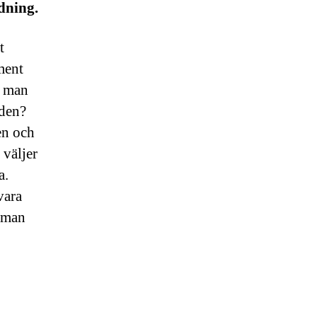
dning.
t
ment
t man
aden?
en och
 väljer
a.
vara
m man