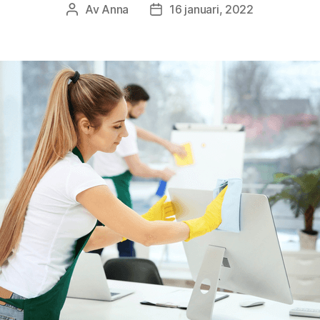
Av
Anna
16 januari, 2022
Inläggsförfattare
Inläggsdatum