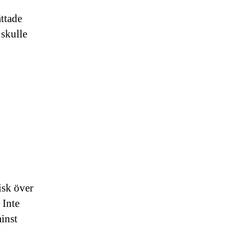
ättade
 skulle
isk över
 Inte
minst