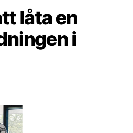
tt låta en
dningen i