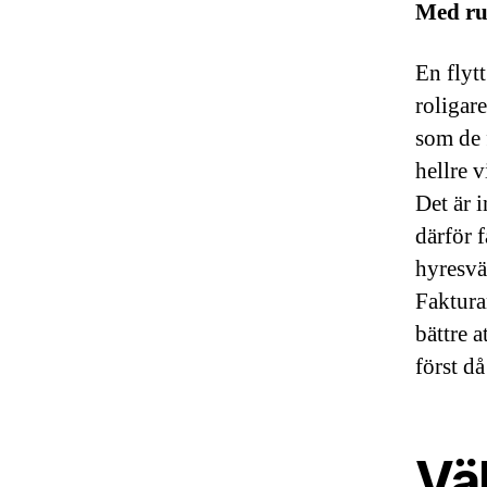
Med rut
En flyt
roligar
som de 
hellre 
Det är 
därför 
hyresvär
Faktura
bättre a
först då
Vä