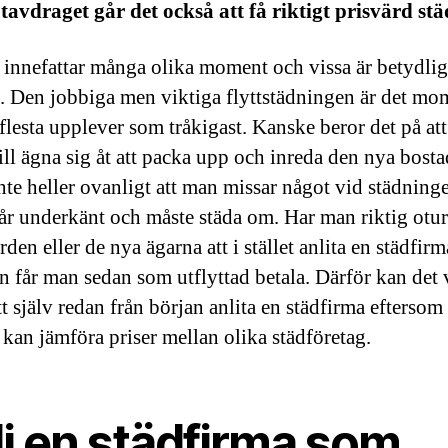
avdraget går det också att få riktigt prisvärd stä
t innefattar många olika moment och vissa är betydlig
e. Den jobbiga men viktiga flyttstädningen är det mo
flesta upplever som tråkigast. Kanske beror det på at
vill ägna sig åt att packa upp och inreda den nya bost
inte heller ovanligt att man missar något vid städning
får underkänt och måste städa om. Har man riktig otur
den eller de nya ägarna att i stället anlita en städfirm
n får man sedan som utflyttad betala. Därför kan det 
tt själv redan från början anlita en städfirma efterso
 kan jämföra priser mellan olika städföretag.
lj en städfirma som