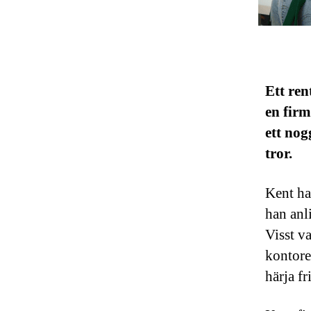
Ett ren
en fir
ett nog
tror.
Kent ha
han anli
Visst v
kontoret
härja fr