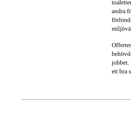
toalett
andra f
förhind
miljövä
Offerte
behövde
jobbet.
ett bra 