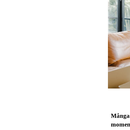
Många i
momente