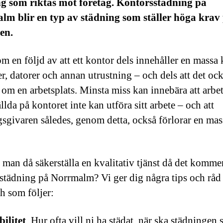
ng som riktas mot företag. Kontorsstädning på
m blir en typ av städning som ställer höga krav
ren.
om en följd av att ett kontor dels innehåller en massa 
r, datorer och annan utrustning – och dels att det oc
 om en arbetsplats. Minsta miss kan innebära att arbet
llda på kontoret inte kan utföra sitt arbete – och att
sgivaren således, genom detta, också förlorar en mas
.
 man då säkerställa en kvalitativ tjänst då det kommer 
städning på Norrmalm? Vi ger dig några tips och råd
ch som följer:
bilitet
. Hur ofta vill ni ha städat, när ska städningen 