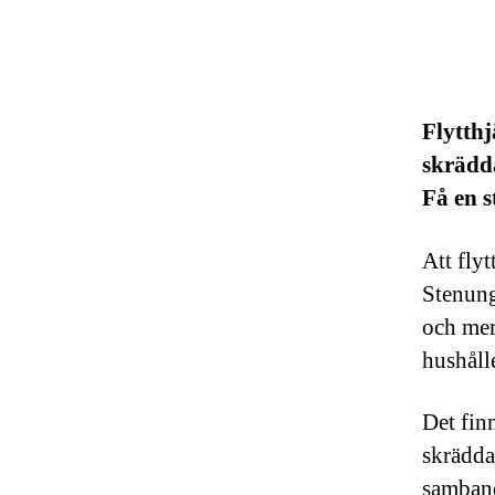
Flytthj
skrädda
Få en s
Att fly
Stenung
och mer
hushålle
Det fin
skrädda
samband