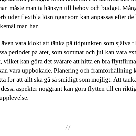
rman måste man ta hänsyn till behov och budget. Mån
erbjuder flexibla lösningar som kan anpassas efter de
kemål man har.
 även vara klokt att tänka på tidpunkten som själva f
issa perioder på året, som sommar och jul kan vara ex
, vilket kan göra det svårare att hitta en bra flyttfirm
an vara uppbokade. Planering och framförhållning 
ta för att allt ska gå så smidigt som möjligt. Att tänk
dessa aspekter noggrant kan göra flytten till en rikti
 upplevelse.