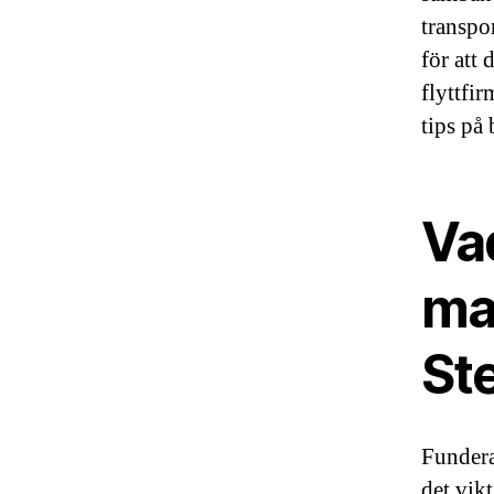
transpo
för att 
flyttfir
tips på 
Va
man
St
Fundera
det vikt