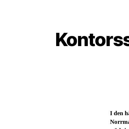
Kontorss
I den h
Norrmal