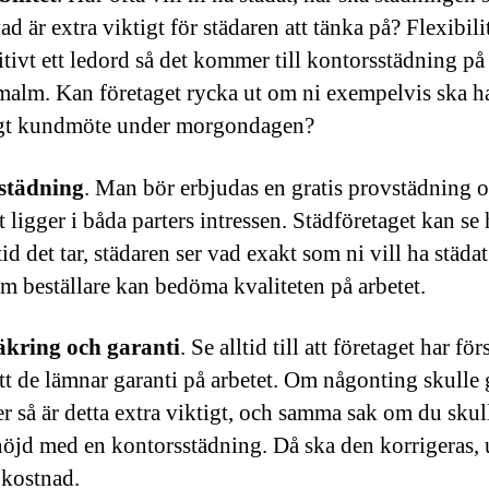
ad är extra viktigt för städaren att tänka på? Flexibilit
itivt ett ledord så det kommer till kontorsstädning på
alm. Kan företaget rycka ut om ni exempelvis ska ha
igt kundmöte under morgondagen?
städning
. Man bör erbjudas en gratis provstädning o
t ligger i båda parters intressen. Städföretaget kan se
tid det tar, städaren ser vad exakt som ni vill ha städa
m beställare kan bedöma kvaliteten på arbetet.
äkring och garanti
. Se alltid till att företaget har fö
tt de lämnar garanti på arbetet. Om någonting skulle 
r så är detta extra viktigt, och samma sak om du skul
öjd med en kontorsstädning. Då ska den korrigeras, 
 kostnad.