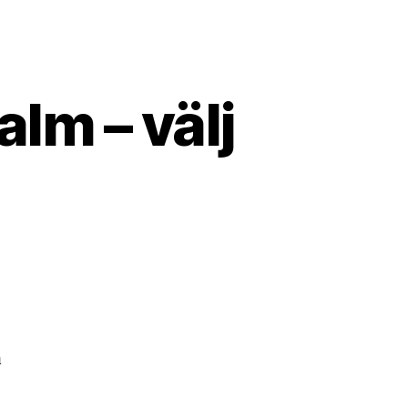
lm – välj
å