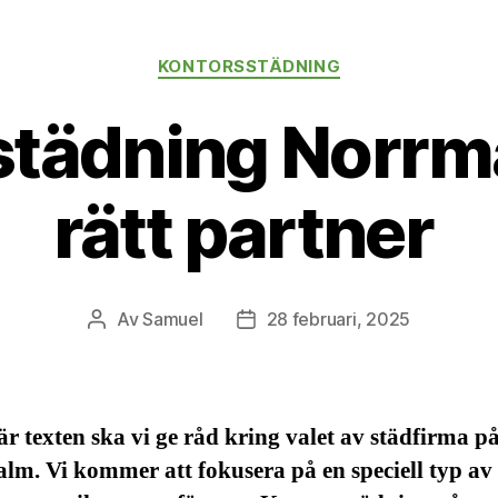
Kategorier
KONTORSSTÄDNING
tädning Norrma
rätt partner
Av
Samuel
28 februari, 2025
Inläggsförfattare
Inläggsdatum
är texten ska vi ge råd kring valet av städfirma p
m. Vi kommer att fokusera på en speciell typ av