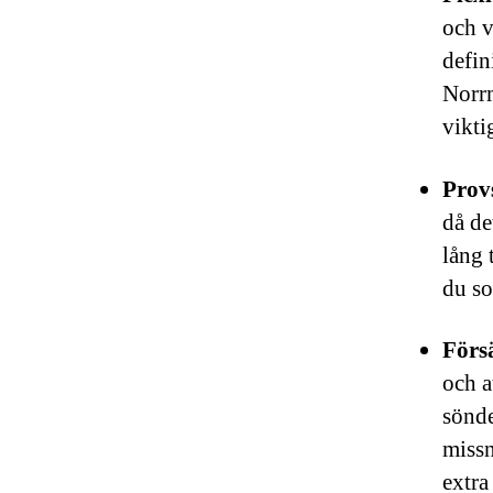
och v
defin
Norrm
vikt
Prov
då de
lång 
du so
Förs
och a
sönde
missn
extra