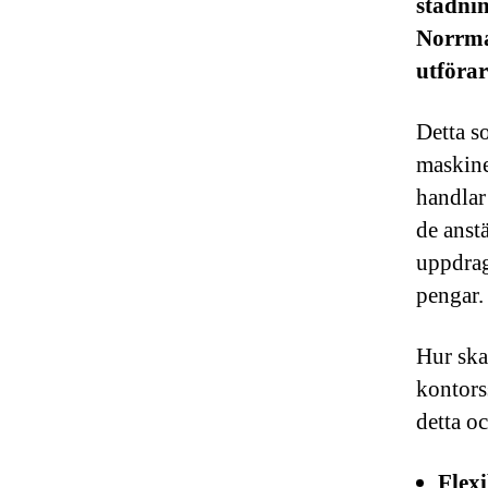
städni
Norrmal
utföra
Detta s
maskine
handlar
de anstä
uppdrag
pengar
Hur ska
kontors
detta o
Flexi