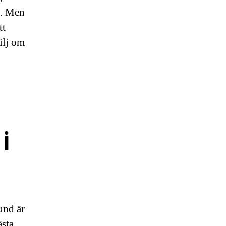
e. Men
tt
milj om
i
und är
ästa