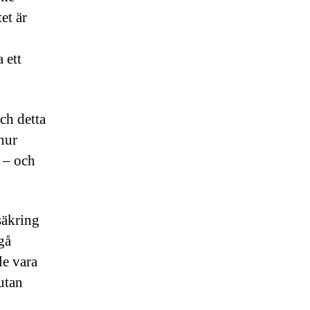
et är
 ett
ch detta
 hur
t – och
rsäkring
gå
le vara
utan