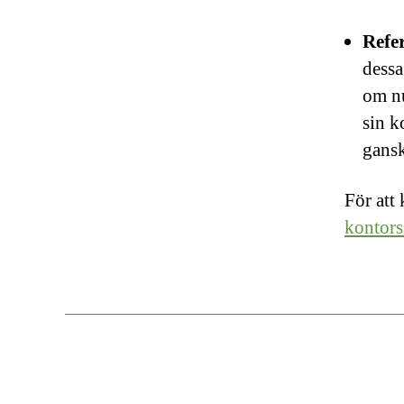
Refe
dessa
om nu
sin k
gansk
För att
kontors