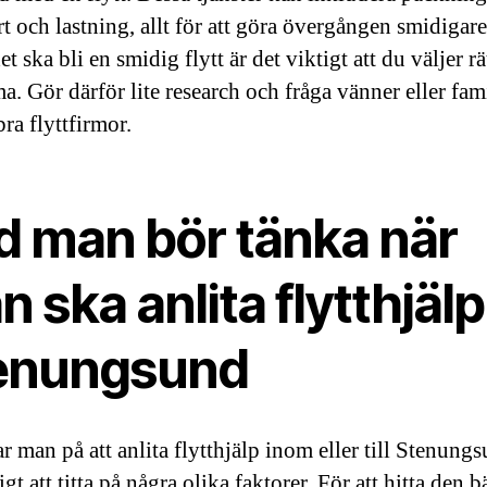
rt och lastning, allt för att göra övergången smidigar
det ska bli en smidig flytt är det viktigt att du väljer rä
ma. Gör därför lite research och fråga vänner eller fa
bra flyttfirmor.
d man bör tänka när
 ska anlita flytthjälp 
enungsund
r man på att anlita flytthjälp inom eller till Stenungs
igt att titta på några olika faktorer. För att hitta den b