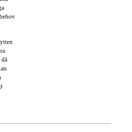
ga
 behov
lytten
tra
a då
kan
a
gt