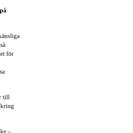
 på
känsliga
kså
et för
sa
till
 kring
ske –