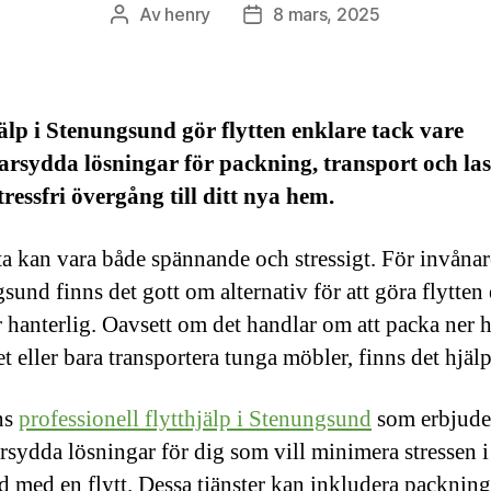
Av
henry
8 mars, 2025
Inläggsförfattare
Inläggsdatum
älp i Stenungsund gör flytten enklare tack vare
rsydda lösningar för packning, transport och las
tressfri övergång till ditt nya hem.
tta kan vara både spännande och stressigt. För invånar
sund finns det gott om alternativ för att göra flytten
 hanterlig. Oavsett om det handlar om att packa ner h
t eller bara transportera tunga möbler, finns det hjälp 
ns
professionell flytthjälp i Stenungsund
som erbjude
rsydda lösningar för dig som vill minimera stressen i
 med en flytt. Dessa tjänster kan inkludera packning