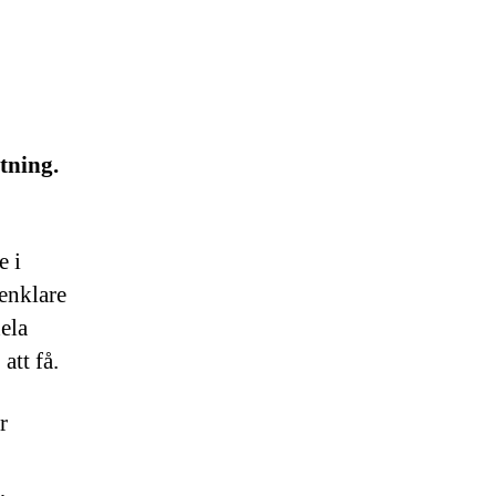
tning.
e i
 enklare
ela
att få.
r
,