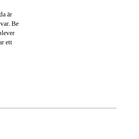
da är
lvar. Be
plever
r ett