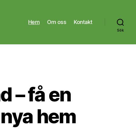
Hem
Om oss
Kontakt
Sök
d – få en
t nya hem